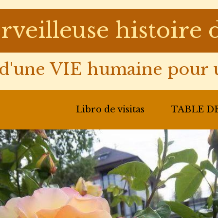
rveilleuse histoir
'une VIE humaine pour u
Libro de visitas
TABLE DE