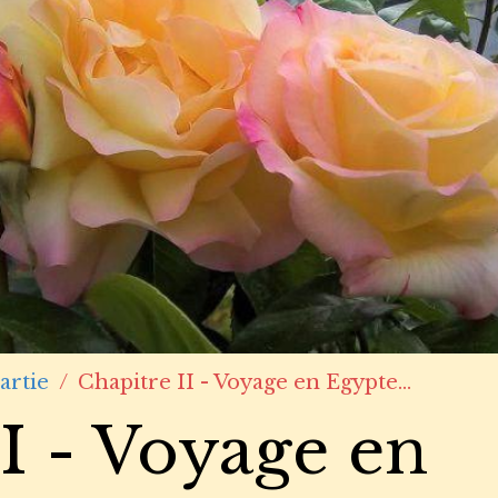
artie
Chapitre II - Voyage en Egypte...
I - Voyage en