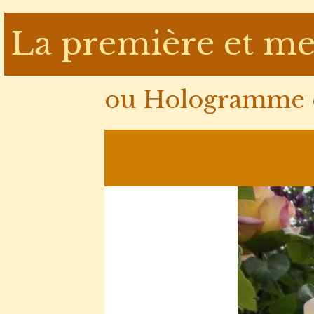
La première et me
ou Hologramme d