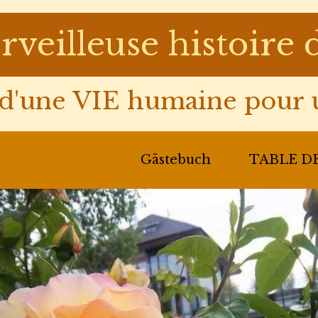
rveilleuse histoir
'une VIE humaine pour u
Gästebuch
TABLE DE