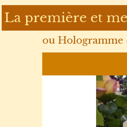
La première et me
ou Hologramme d