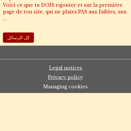
Voici ce que tu DOIS rajouter et sur la première
page de ton site, qui ne plaira PAS aux faibles, aux
...
كل الرسائل
Legal notices
Privacy policy
Managing cookies