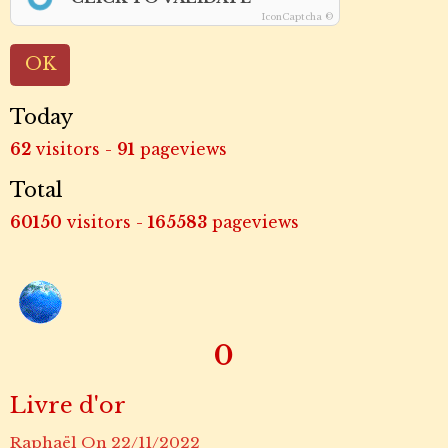
IconCaptcha ©
OK
Today
62
visitors -
91
pageviews
Total
60150
visitors -
165583
pageviews
0
Livre d'or
Raphaël
On 22/11/2022